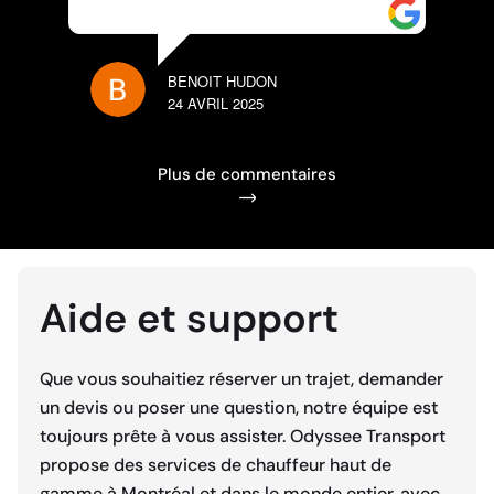
BENOIT HUDON
NIN
24 AVRIL 2025
8 AV
Plus de commentaires
Aide et support
Que vous souhaitiez réserver un trajet, demander
un devis ou poser une question, notre équipe est
toujours prête à vous assister. Odyssee Transport
propose des services de chauffeur haut de
gamme à Montréal et dans le monde entier, avec